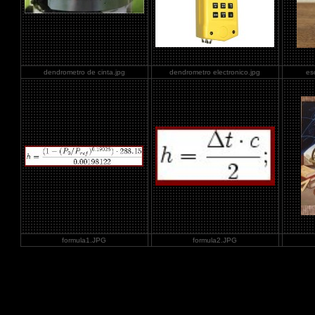
dendrometro de cinta.jpg
dendrometro electronico.jpg
es
formula1.JPG
formula2.JPG